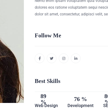
Nemo enim ipsam voluptatem quia voluptas
dolores eos ratione voluptatem sequi nesc
dolor sit amet, consectetur, adipisci velit
Follow Me
Best Skills
89
8
76
Web Design
Development
S