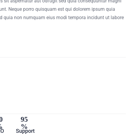
 sit aspernatur aut odfugit sed quia consequuntur magni
iunt. Neque porro quisquam est qui dolorem ipsum quia
, sed quia non numquam eius modi tempora incidunt ut labore
0
95
EO
Support